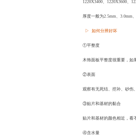
1220X3400、1220X3600、1
厚度一般为2.5mm、3.0mm、
▷ 如何分辨好坏
①平整度
木饰面板平整度很重要，如
②表面
观察有无死结、挖补、砂伤
③贴片和基材的黏合
贴片和基材的颜色相近，看
④含水量