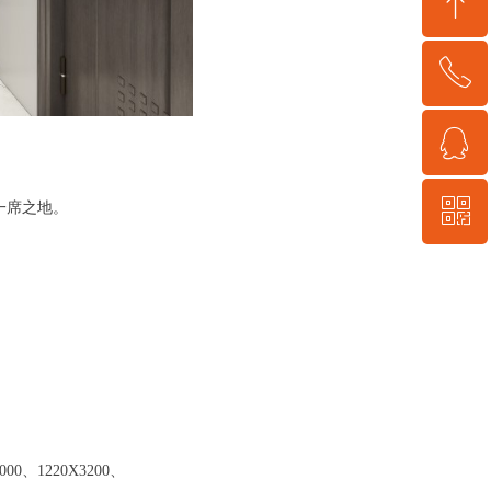
ꁸ
ꂅ
回到顶部
ꁗ
400-600-1285
ꀥ
客服联系QQ
一席之地。
微信二维码
。
、1220X3200、