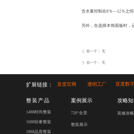
含水量控制在8％—12％之
另外，在选择木饰面板时，
前一个：
无
ꄴ
后一个：
无
ꄲ
亚度数
扩展链接：
亚度官网
透明工厂
整装产品
案例展示
攻略知
1488时尚整装
720°全景
装修攻略
1688轻奢整装
整装展示
1888品质整装