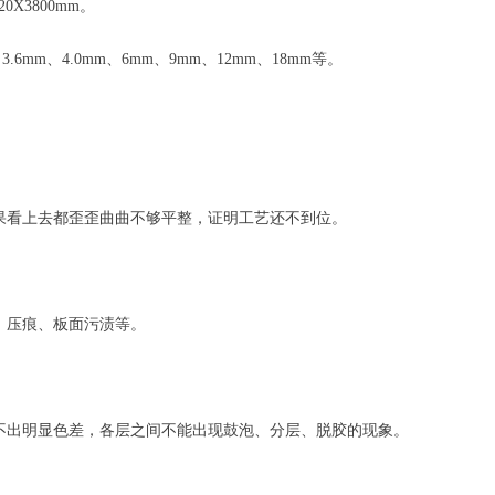
220X3800mm。
3.6mm、4.0mm、6mm、9mm、12mm、18mm等。
果看上去都歪歪曲曲不够平整，证明工艺还不到位。
、压痕、板面污渍等。
不出明显色差，各层之间不能出现鼓泡、分层、脱胶的现象。