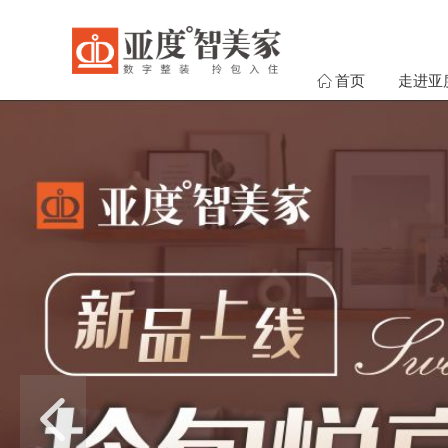
ꀇ
首页
走进亚
넳